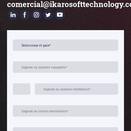
comercial@ikarosofttechnology.